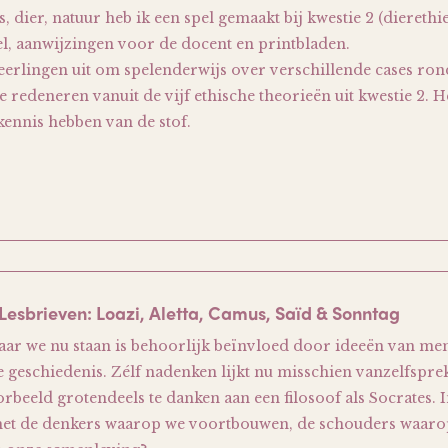
dier, natuur heb ik een spel gemaakt bij kwestie 2 (dierethie
pel, aanwijzingen voor de docent en printbladen.
leerlingen uit om spelenderwijs over verschillende cases ro
e redeneren vanuit de vijf ethische theorieën uit kwestie 2. H
 kennis hebben van de stof.
Lesbrieven: Loazi, Aletta, Camus, Saïd & Sonntag
aar we nu staan is behoorlijk beïnvloed door ideeën van me
 geschiedenis. Zélf nadenken lijkt nu misschien vanzelfspr
rbeeld grotendeels te danken aan een filosoof als Socrates. I
met de denkers waarop we voortbouwen, de schouders waaro