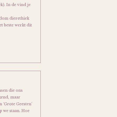
k). In de vind je
ndom dierethiek
et beste werkt dit
nsen die ons
ekend, maar
n ‘Grote Geesten’
p we staan. Hoe