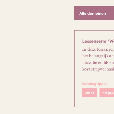
Alle domeinen
Lessenserie “W
In deze lessenser
het belangrijkst
filosofie en filo
kort stripverhaa
Kernbegrippen
ethiek
het goe