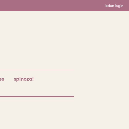
leden login
es
spinoza!