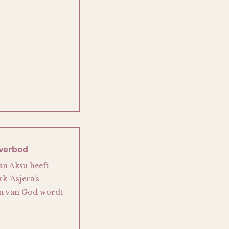
dverbod
an Aksu heeft
k ‘Asjera’s
en van God wordt