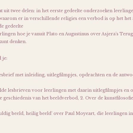
at uit twee delen: in het eerste gedeelte onderzoeken leerling
 waarom er in verschillende religies een verbod is op het het
de gedeelte
lingen hoe je vanuit Plato en Augustinus over Asjera’s Terug
kunt denken.
 je:
esbrief met inleiding, uitlegfilmpjes, opdrachten en de antw
de lesbrieven voor leerlingen met daarin uitlegfilmpjes en o
e geschiedenis van het beeldverbod, 2. Over de kunstfilosofi
huldig beeld, heilig beeld’ over Paul Moyeart, die leerlingen i