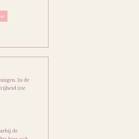
sm
ningen. In de
rijheid (zie
arbij de