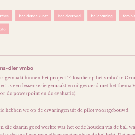
rthes
beeldende kunst
beeldverbod
belichaming
femini
lato
ens-dier vmbo
 is gemaakt binnen het project ‘Filosofie op het vmbo’ in Gro
ject is een lessenserie gemaakt en uitgevoerd met het thema V
r de powerpoint en de evaluatie).
rie hebben we op de ervaringen uit de pilot voortgebouwd.
n die daarin goed werkte was het orde houden via de bal, wa