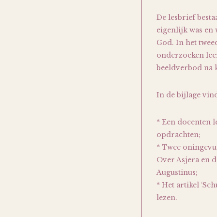
De lesbrief besta
eigenlijk was en
God. In het twee
onderzoeken leer
beeldverbod na 
In de bijlage vind
* Een docenten l
opdrachten;
* Twee oningevul
Over Asjera en d
Augustinus;
* Het artikel ‘Sc
lezen.