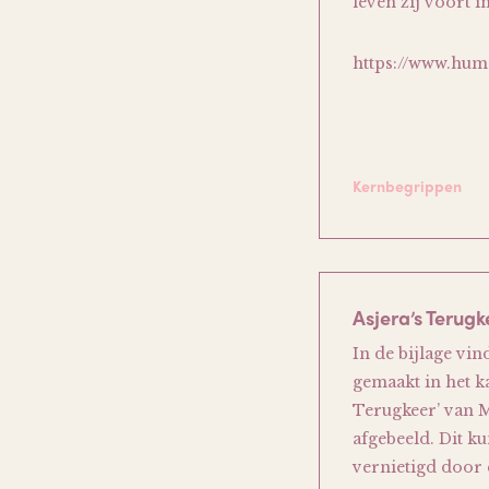
leven zij voort 
https://www.huma
Kernbegrippen
Asjera’s Terugk
In de bijlage vi
gemaakt in het k
Terugkeer’ van 
afgebeeld. Dit k
vernietigd door 