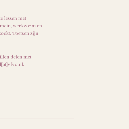
te lessen met
 domein, werkvorm en
zoekt. Toetsen zijn
willen delen met
[at]vfvo.nl.