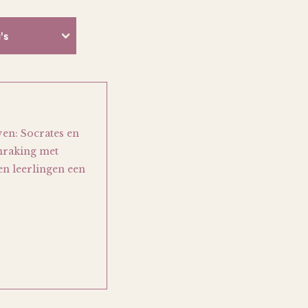
's
ven: Socrates en
anraking met
en leerlingen een