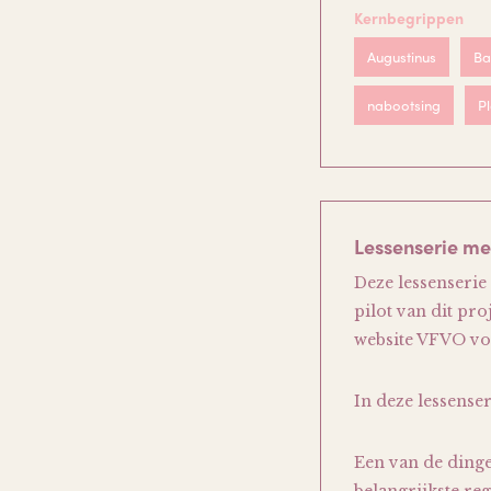
Kernbegrippen
Augustinus
Ba
nabootsing
P
Lessenserie m
Deze lessenserie
pilot van dit pro
website VFVO voo
In deze lessense
Een van de dinge