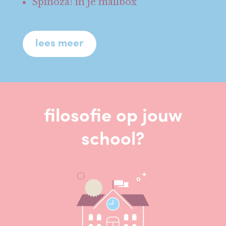
Spinoza! in je mailbox
lees meer
filosofie op jouw
school?