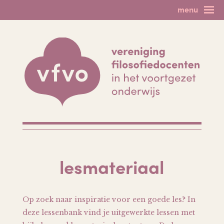
Skip
menu
to
home
filosofie als vak
content
nieuws & agenda
spinoza!
lesmateriaal
filosofie op het vmbo
minicolleges
forum
meer filosofie
lid worden?
leden login
uitloggen
contact
lesmateriaal
Op zoek naar inspiratie voor een goede les? In
deze lessenbank vind je uitgewerkte lessen met