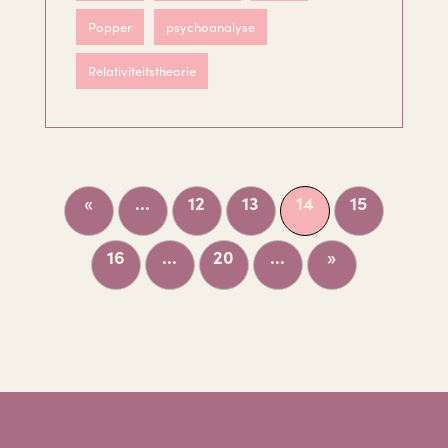
Popper
psychoanalyse
Relativiteitstheorie
«
...
12
13
14
15
16
...
20
...
»