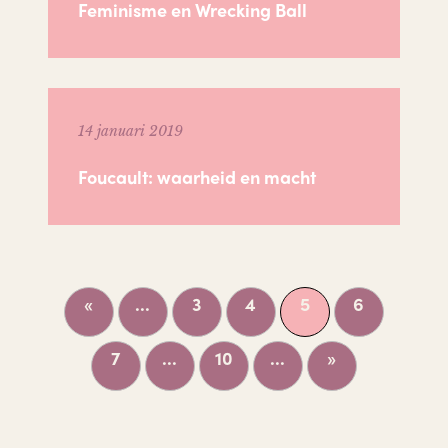
Feminisme en Wrecking Ball
14 januari 2019
Foucault: waarheid en macht
«
...
3
4
5
6
7
...
10
...
»