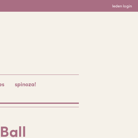
leden login
es
spinoza!
Ball