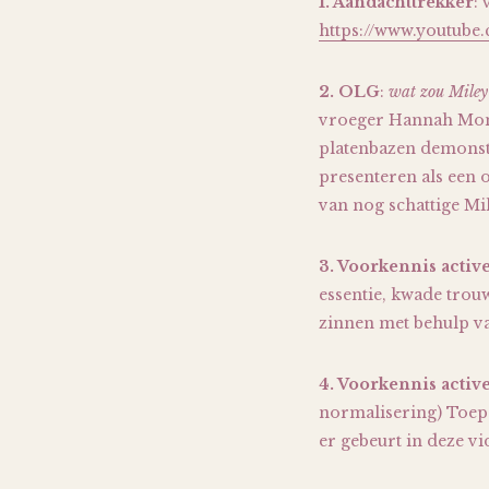
1. Aandachttrekker
:
https://www.youtub
2. OLG
:
wat zou Miley
vroeger Hannah Monta
platenbazen demonstr
presenteren als een o
van nog schattige Mi
3. Voorkennis activ
essentie, kwade trouw
zinnen met behulp va
4. Voorkennis activ
normalisering) Toepa
er gebeurt in deze vi