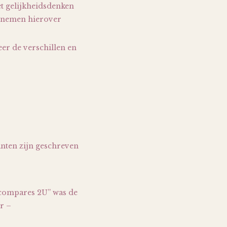
et gelijkheidsdenken
innemen hierover
eer de verschillen en
anten zijn geschreven
g compares 2U” was de
r –