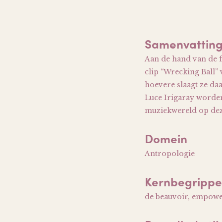
Samenvattin
Aan de hand van de f
clip “Wrecking Ball” 
hoevere slaagt ze da
Luce Irigaray worden
muziekwereld op deze
Domein
Antropologie
Kernbegripp
de beauvoir, empower