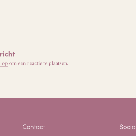
richt
n op
om een reactie te plaatsen.
Contact
Socia