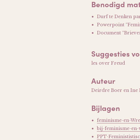
Benodigd mat
Durf te Denken par
Powerpoint “Femini
Document “Brieven 
Suggesties vo
les over Freud
Auteur
Deirdre Boer en Ine
Bijlagen
feminisme-en-Wrec
bij-feminisme-en
PPT-Feminististisc