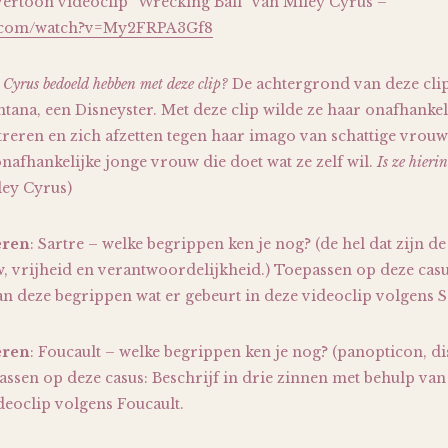
 vertoon videoclip “Wrecking Ball” van Miley Cyrus –
e.com/watch?v=My2FRPA3Gf8
 Cyrus bedoeld hebben met deze clip?
De achtergrond van deze cli
na, een Disneyster. Met deze clip wilde ze haar onafhankel
eren en zich afzetten tegen haar imago van schattige vrouw:
nafhankelijke jonge vrouw die doet wat ze zelf wil.
Is ze hieri
ley Cyrus)
eren
: Sartre – welke begrippen ken je nog? (de hel dat zijn de
, vrijheid en verantwoordelijkheid.) Toepassen op deze casus
n deze begrippen wat er gebeurt in deze videoclip volgens S
eren
: Foucault – welke begrippen ken je nog? (panopticon, di
ssen op deze casus: Beschrijf in drie zinnen met behulp va
deoclip volgens Foucault.