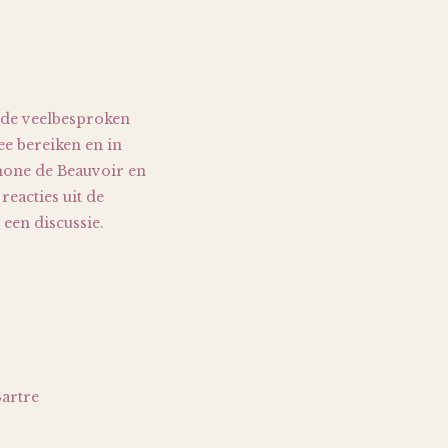
n de veelbesproken
ee bereiken en in
imone de Beauvoir en
eacties uit de
een discussie.
Sartre