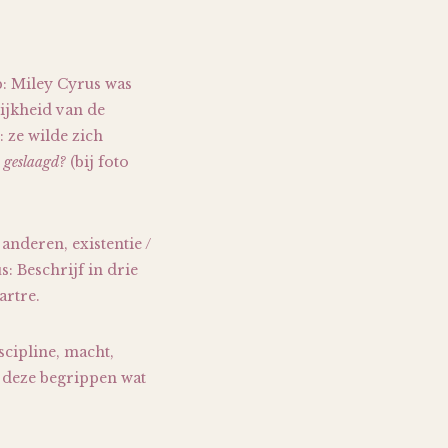
p: Miley Cyrus was
ijkheid van de
 ze wilde zich
n geslaagd?
(bij foto
 anderen, existentie /
: Beschrijf in drie
artre.
scipline, macht,
n deze begrippen wat