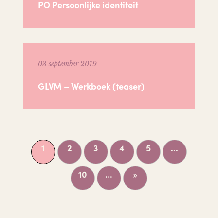
PO Persoonlijke identiteit
03 september 2019
GLVM – Werkboek (teaser)
1
2
3
4
5
...
10
...
»