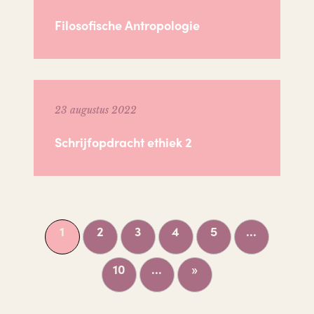
Filosofische Antropologie
23 augustus 2022
Schrijfopdracht ethiek 2
1
2
3
4
5
...
10
...
»