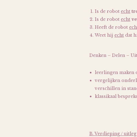
Is de robot
echt
tr
Is de robot
echt
ve
Heeft de robot
ech
Weet hij
echt
dat h
Denken – Delen – Uitw
leerlingen maken d
vergelijken onderl
verschillen in sta
klassikaal besprek
B. Verdieping / uitleg