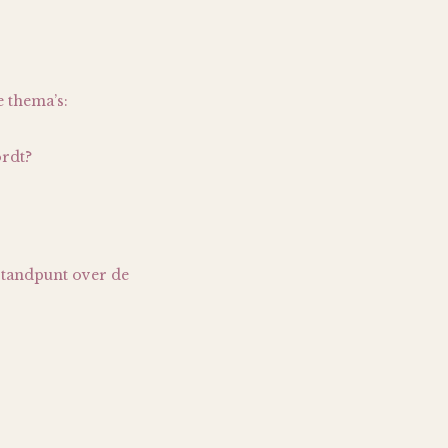
 thema’s:
ordt?
 standpunt over de