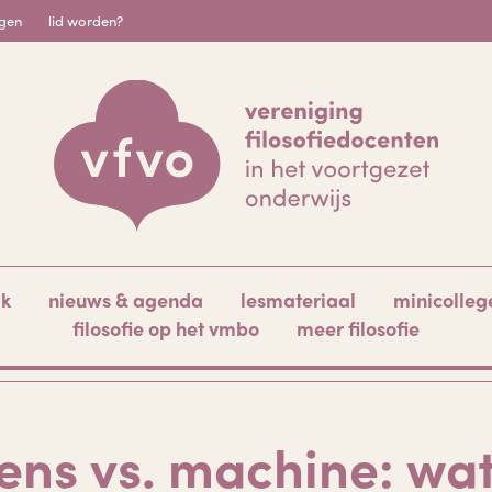
igen
lid worden?
ak
nieuws & agenda
lesmateriaal
minicolleg
filosofie op het vmbo
meer filosofie
ns vs. machine: wat