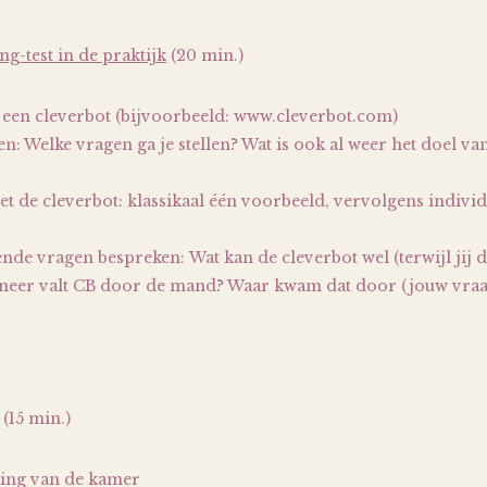
ng-test in de praktijk
(20 min.)
is een cleverbot (bijvoorbeeld: www.cleverbot.com)
en: Welke vragen ga je stellen? Wat is ook al weer het doel v
 de cleverbot: klassikaal één voorbeeld, vervolgens indivi
nde vragen bespreken: Wat kan de cleverbot wel (terwijl jij d
eer valt CB door de mand? Waar kwam dat door (jouw vraa
(15 min.)
king van de kamer