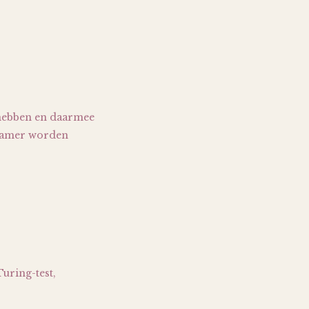
n hebben en daarmee
 Kamer worden
.
Turing-test,