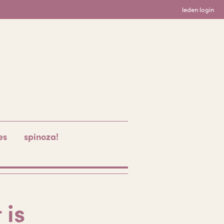
leden login
es
spinoza!
 is