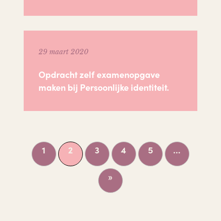
29 maart 2020
Opdracht zelf examenopgave
maken bij Persoonlijke identiteit.
1
2
3
4
5
...
»