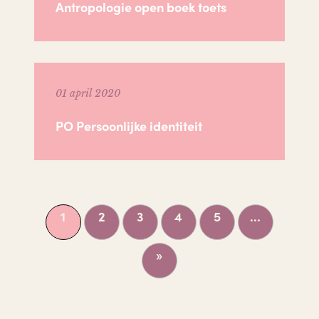
Antropologie open boek toets
01 april 2020
PO Persoonlijke identiteit
1
2
3
4
5
...
»