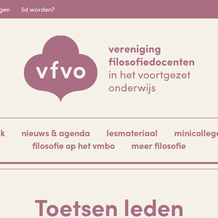
igen
lid worden?
ak
nieuws & agenda
lesmateriaal
minicolleg
filosofie op het vmbo
meer filosofie
Toetsen leden