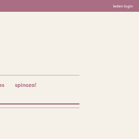
leden login
es
spinoza!