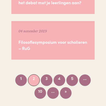
het debat met je leerlingen aan?
04 november 2019
Filosofiesymposium voor scholieren
– RuG
1
2
3
4
5
...
10
...
»