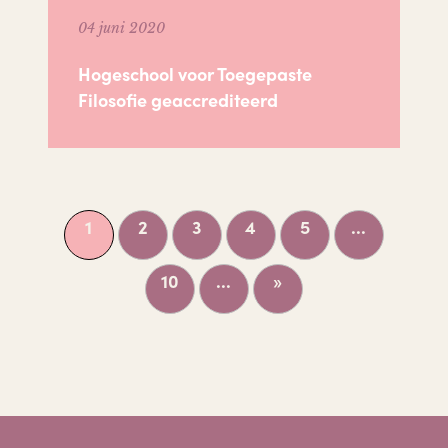
04 juni 2020
Hogeschool voor Toegepaste
Filosofie geaccrediteerd
1
2
3
4
5
...
10
...
»