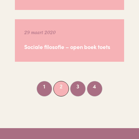
29 maart 2020
Sociale filosofie – open boek toets
1
2
3
4