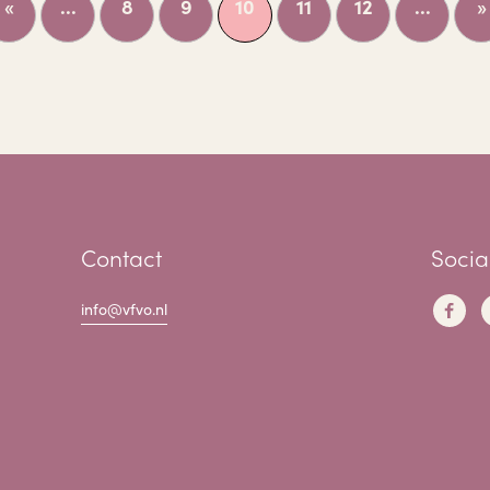
«
...
8
9
10
11
12
...
»
Contact
Socia
info@vfvo.nl