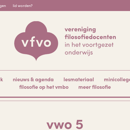
igen
lid worden?
ak
nieuws & agenda
lesmateriaal
minicolleg
filosofie op het vmbo
meer filosofie
vwo 5