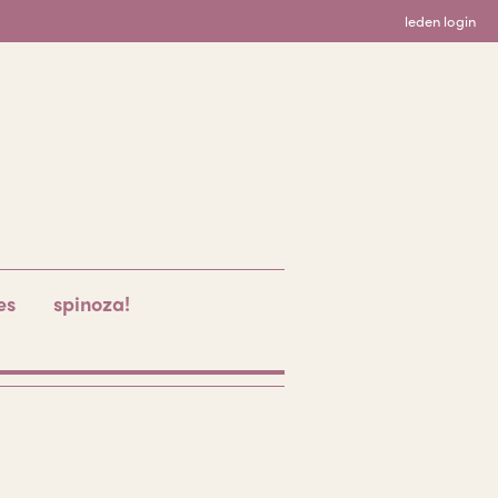
leden login
es
spinoza!