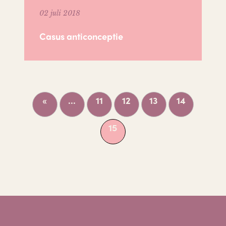
02 juli 2018
Casus anticonceptie
«
...
11
12
13
14
15