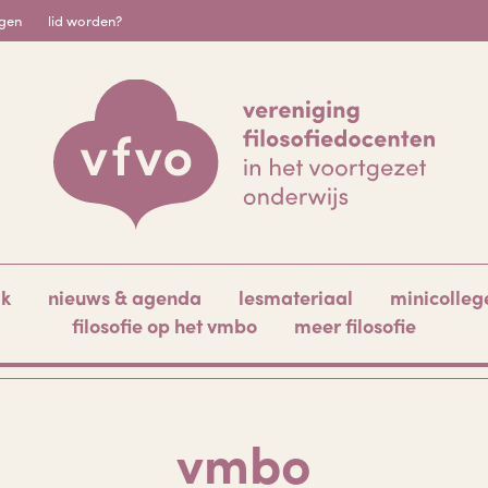
igen
lid worden?
ak
nieuws & agenda
lesmateriaal
minicolleg
filosofie op het vmbo
meer filosofie
vmbo