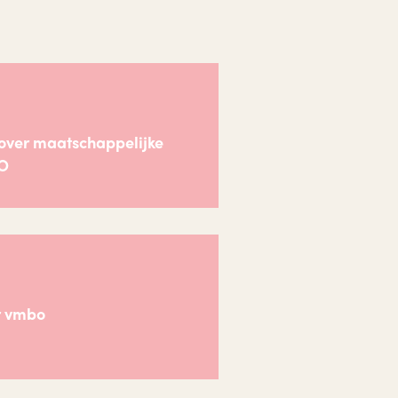
 over maatschappelijke
BO
r vmbo