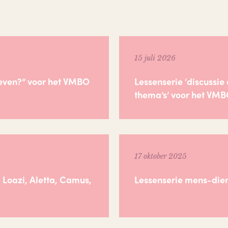
15 juli 2026
leven?” voor het VMBO
Lessenserie ‘discussie
thema’s’ voor het VM
17 oktober 2025
 Loazi, Aletta, Camus,
Lessenserie mens-die