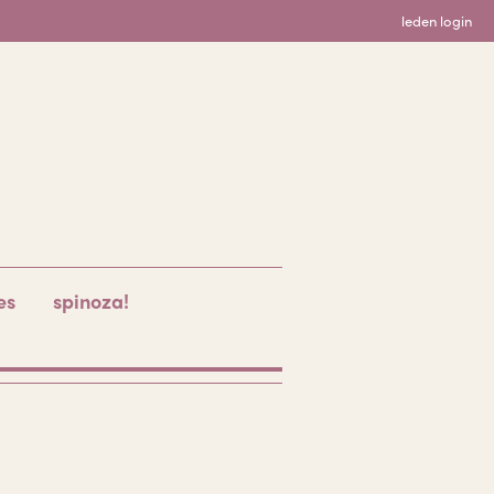
leden login
es
spinoza!