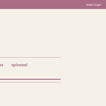
leden login
es
spinoza!