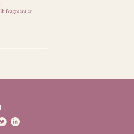
.
elk fragment er
l