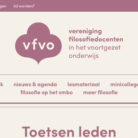
igen
lid worden?
ak
nieuws & agenda
lesmateriaal
minicolleg
filosofie op het vmbo
meer filosofie
Toetsen leden