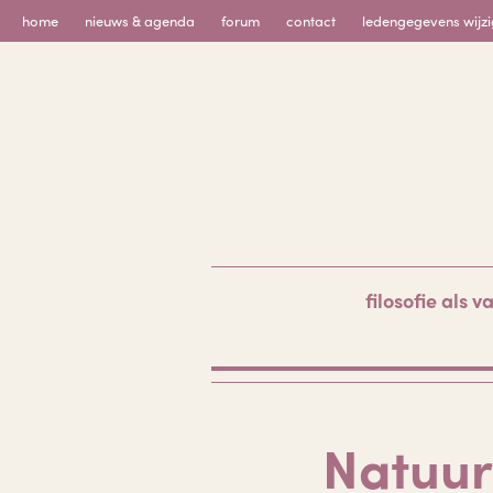
Skip
home
nieuws & agenda
forum
contact
ledengegevens wijz
to
content
filosofie als v
Natuur