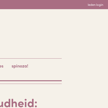
leden login
es
spinoza!
udheid: