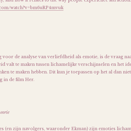
, and how it relates to the way people experience attraction
be.com/watch?v=bm6uRP4mvuk
 voor de analyse van verliefdheid als emotie, is de vraag naa
id valt te maken tussen lichamelijke verschijnselen en het id
nken te maken hebben. Dit kun je toepassen op het al dan nie
 in de film Her.
heorie
s (en zijn navolgers, waaronder Ekman) zijn emoties licham