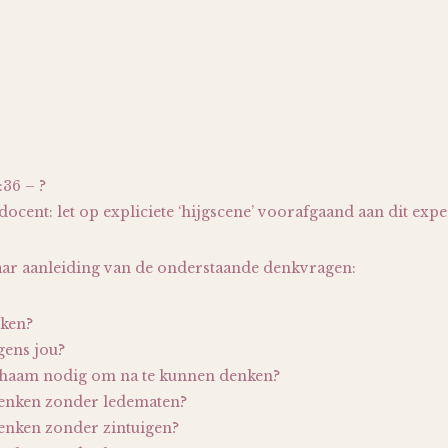
36 – ?
cent: let op expliciete ‘hijgscene’ voorafgaand aan dit exp
aar aanleiding van de onderstaande denkvragen:
ken?
gens jou?
chaam nodig om na te kunnen denken?
enken zonder ledematen?
nken zonder zintuigen?