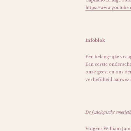
Capilano Bridge Study
https://www.youtu
Infoblok
Een belangrijke vraag
Een eerste ondersche
onze geest en ons de
verliefdheid aanwezig
De fysiologische emotiet
Volgens William Jame