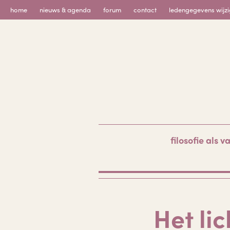
Skip
home
nieuws & agenda
forum
contact
ledengegevens wijz
to
content
filosofie als v
Het li