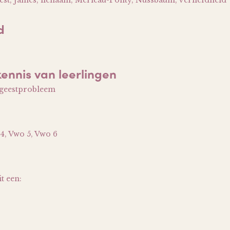
eest, James, lichaam, Merleau-Ponty, Nussbaum, verliefdheid
d
kennis van leerlingen
-geestprobleem
4, Vwo 5, Vwo 6
it een: