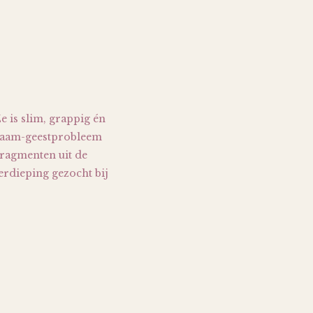
Ze is slim, grappig én
chaam-geestprobleem
fragmenten uit de
erdieping gezocht bij