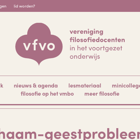
igen
lid worden?
ak
nieuws & agenda
lesmateriaal
minicolleg
filosofie op het vmbo
meer filosofie
chaam-geestproblee