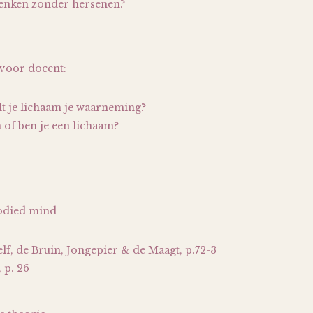
enken zonder hersenen?
voor docent:
lt je lichaam je waarneming?
 of ben je een lichaam?
odied mind
elf, de Bruin, Jongepier & de Maagt, p.72-3
 p. 26