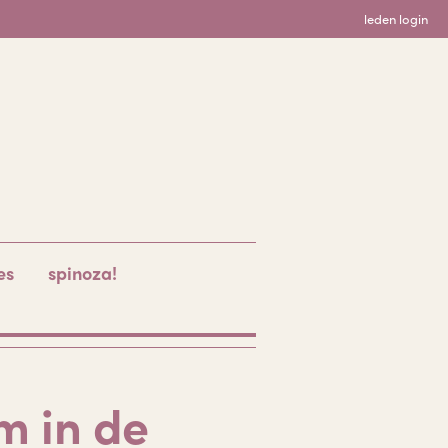
leden login
es
spinoza!
m in de