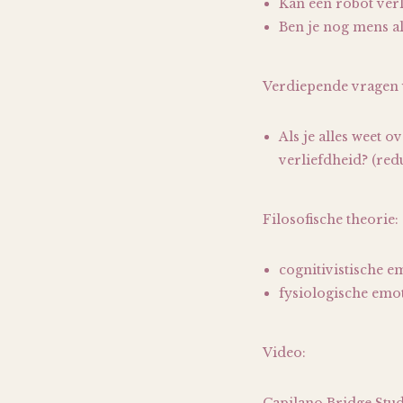
Kan een robot ver
Ben je nog mens al
Verdiepende vragen 
Als je alles weet o
verliefdheid? (red
Filosofische theorie:
cognitivistische 
fysiologische emot
Video: