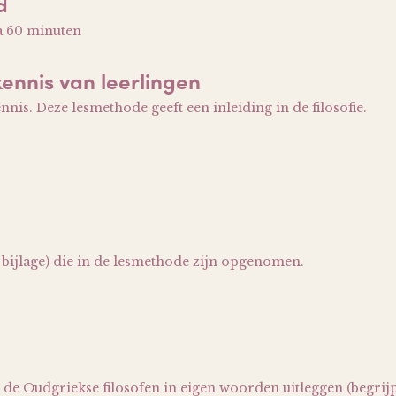
d
 à 60 minuten
kennis van leerlingen
nis. Deze lesmethode geeft een inleiding in de filosofie.
e bijlage) die in de lesmethode zijn opgenomen.
 de Oudgriekse filosofen in eigen woorden uitleggen (begrij