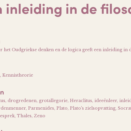
 inleiding in de filos
g
het Oudgriekse denken en de logica geeft een inleiding in de
, Kennistheorie
en
us, drogredenen, grotallegorie, Heraclitus, ideeënleer, inleid
rdenmenner, Parmenides, Plato, Plato's zielsopvatting, Socrat
gesprek, Thales, Zeno