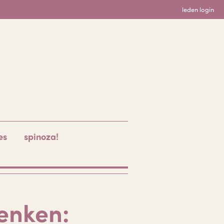
leden login
es
spinoza!
denken: