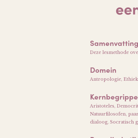
een
Samenvattin
Deze lesmethode over 
Domein
Antropologie, Ethiek
Kernbegripp
Aristoteles, Democrit
Natuurfilosofen, paa
dialoog, Socratisch 