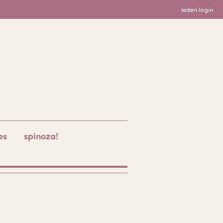
leden login
es
spinoza!