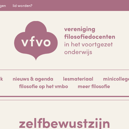
igen
lid worden?
ak
nieuws & agenda
lesmateriaal
minicolleg
filosofie op het vmbo
meer filosofie
zelfbewustzijn