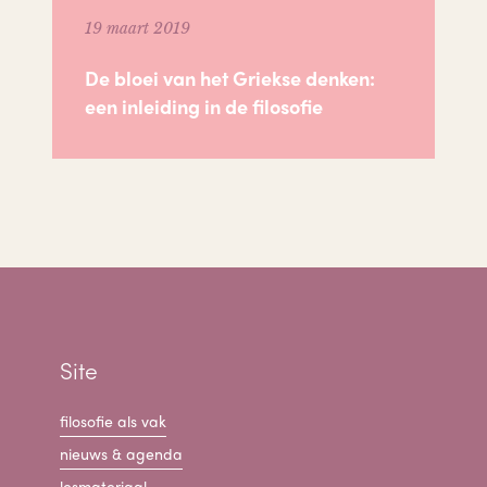
19 maart 2019
De bloei van het Griekse denken:
een inleiding in de filosofie
Site
filosofie als vak
nieuws & agenda
lesmateriaal