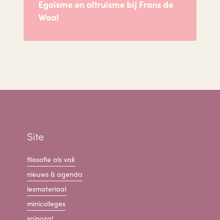
Egoïsme en altruïsme bij Frans de
Waal
Site
filosofie als vak
nieuws & agenda
lesmateriaal
minicolleges
spinoza!