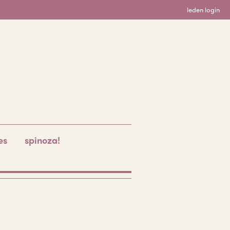
leden login
es
spinoza!