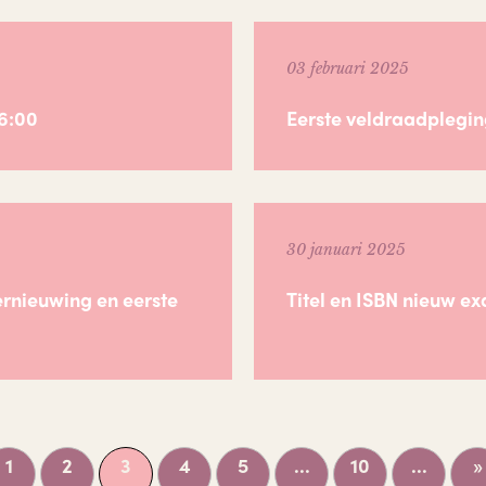
03 februari 2025
6:00
Eerste veldraadplegin
30 januari 2025
rnieuwing en eerste
Titel en ISBN nieuw 
1
2
3
4
5
...
10
...
»