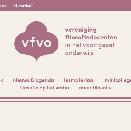
igen
lid worden?
ak
nieuws & agenda
lesmateriaal
minicolleg
filosofie op het vmbo
meer filosofie