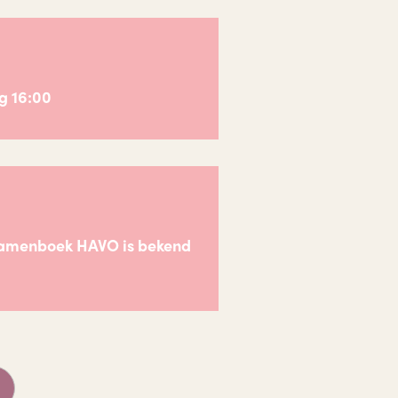
g 16:00
examenboek HAVO is bekend