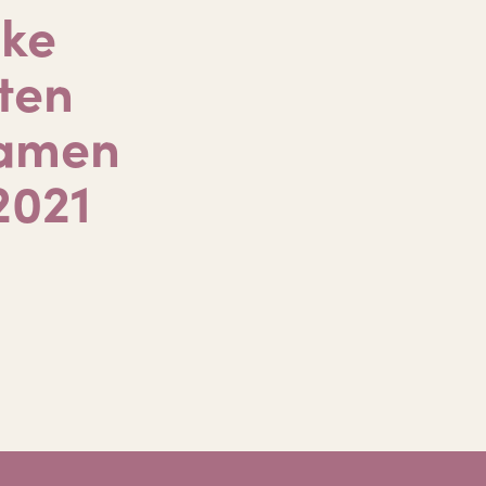
jke
ten
xamen
 2021