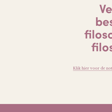
Ve
be
filo
filo
Klik hier voor de no