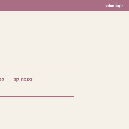
leden login
es
spinoza!