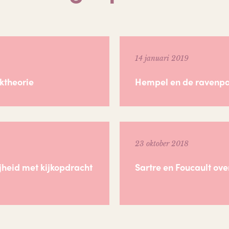
14 januari 2019
ktheorie
Hempel en de ravenp
23 oktober 2018
ijheid met kijkopdracht
Sartre en Foucault over