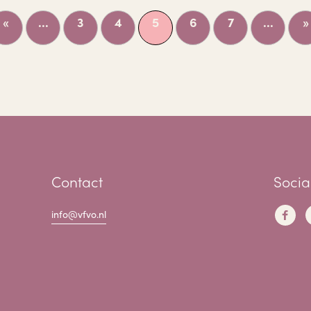
«
...
3
4
5
6
7
...
»
Contact
Socia
info@vfvo.nl