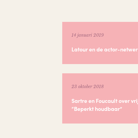
14 januari 2019
Latour en de actor-netwer
23 oktober 2018
Sartre en Foucault over vr
“Beperkt houdbaar”