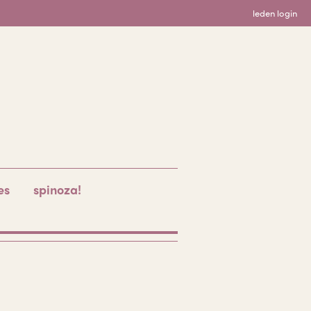
leden login
es
spinoza!