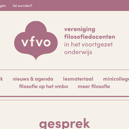
igen
lid worden?
ak
nieuws & agenda
lesmateriaal
minicolleg
filosofie op het vmbo
meer filosofie
gesprek