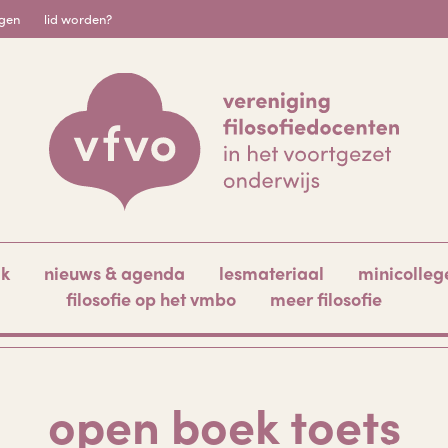
igen
lid worden?
ak
nieuws & agenda
lesmateriaal
minicolleg
filosofie op het vmbo
meer filosofie
open boek toets