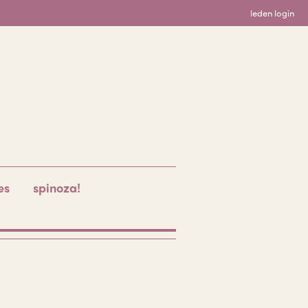
leden login
es
spinoza!