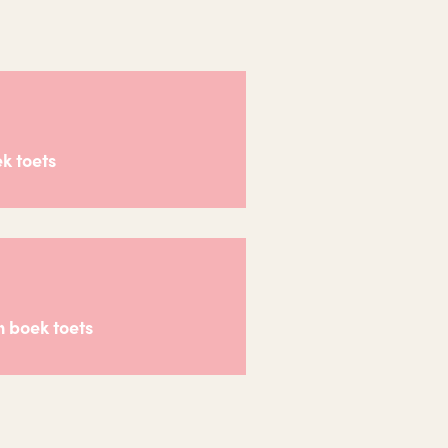
k toets
n boek toets