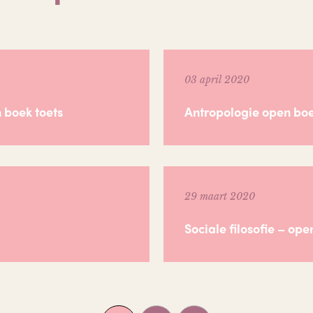
03 april 2020
 boek toets
Antropologie open boe
29 maart 2020
Sociale filosofie – ope