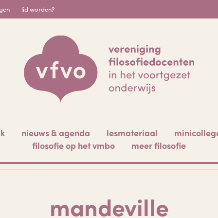
igen
lid worden?
ak
nieuws & agenda
lesmateriaal
minicolleg
filosofie op het vmbo
meer filosofie
mandeville