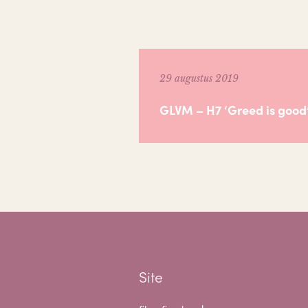
29 augustus 2019
GLVM – H7 ‘Greed is good’
Site