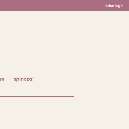
leden login
es
spinoza!