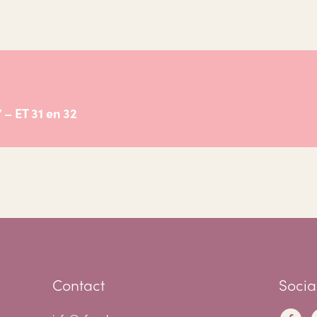
 – ET 31 en 32
Contact
Socia