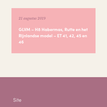
21 augustus 2019
GLVM – H8 Habermas, Rutte en het
Rijnlandse model – ET 41, 42, 45 en
46
Site