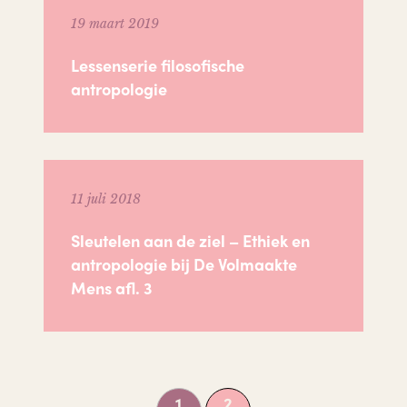
19 maart 2019
Lessenserie filosofische
antropologie
11 juli 2018
Sleutelen aan de ziel – Ethiek en
antropologie bij De Volmaakte
Mens afl. 3
1
2