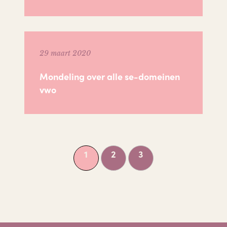
29 maart 2020
Mondeling over alle se-domeinen
vwo
1
2
3