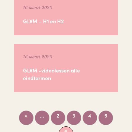
16 maart 2020
GLVM – H1 en H2
16 maart 2020
GLVM -videolessen alle
eindtermen
«
...
2
3
4
5
6