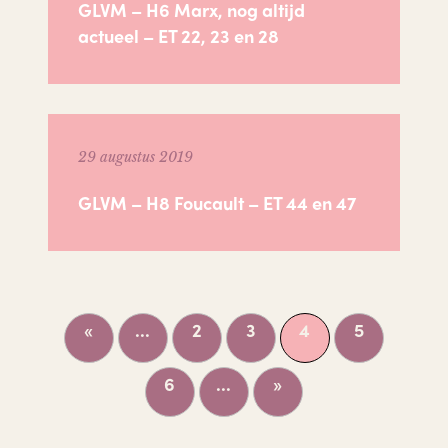
GLVM – H6 Marx, nog altijd
actueel – ET 22, 23 en 28
29 augustus 2019
GLVM – H8 Foucault – ET 44 en 47
«
...
2
3
4
5
6
...
»