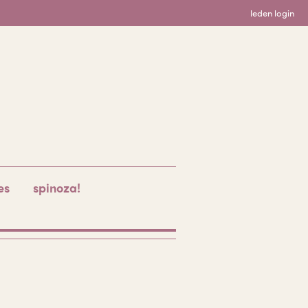
leden login
es
spinoza!