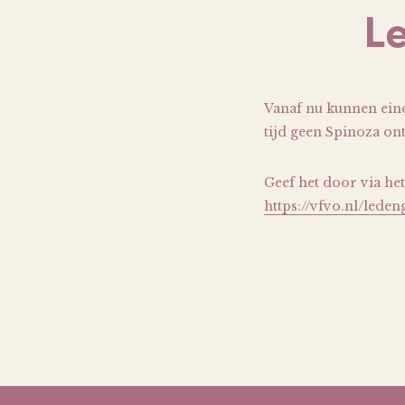
L
Vanaf nu kunnen eind
tijd geen Spinoza on
Geef het door via he
https://vfvo.nl/lede