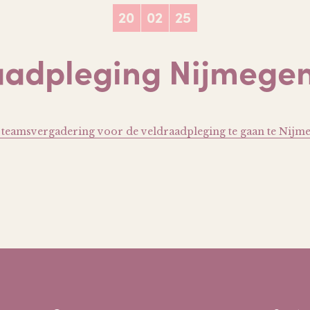
20
02
25
aadpleging Nijmegen
 teamsvergadering voor de veldraadpleging te gaan te Nijme