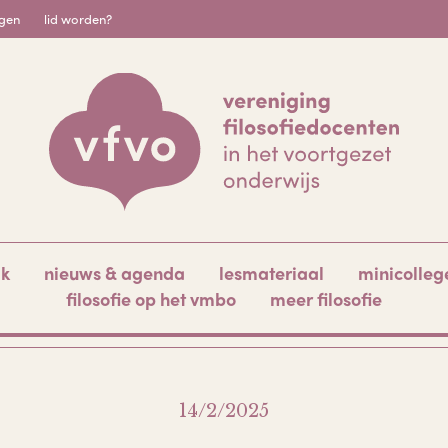
igen
lid worden?
ak
nieuws & agenda
lesmateriaal
minicolleg
filosofie op het vmbo
meer filosofie
14/2/2025