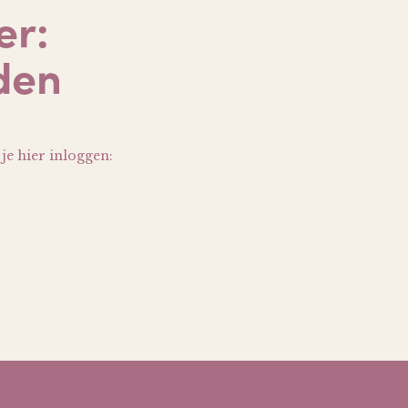
er:
den
je hier inloggen: