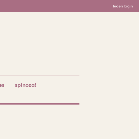
leden login
es
spinoza!