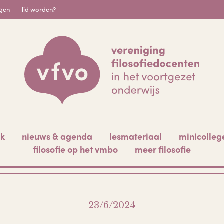
igen
lid worden?
ak
nieuws & agenda
lesmateriaal
minicolleg
filosofie op het vmbo
meer filosofie
23/6/2024