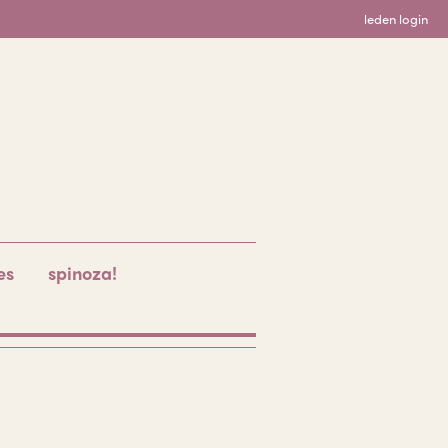
leden login
es
spinoza!