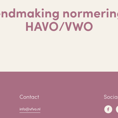
ndmaking normerin
HAVO/VWO
Contact
Socia
info@vfvo.nl