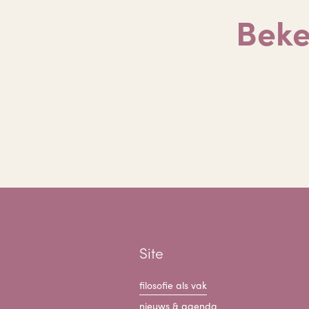
Beke
Site
filosofie als vak
nieuws & agenda