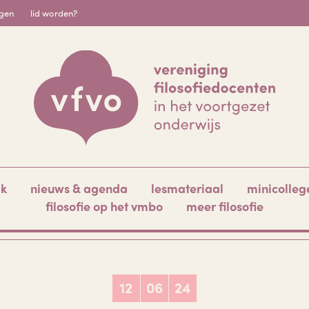
igen
lid worden?
ak
nieuws & agenda
lesmateriaal
minicolleg
filosofie op het vmbo
meer filosofie
12
06
24