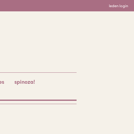
leden login
es
spinoza!