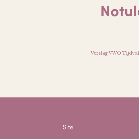
Notul
Verslag VWO Tijdvak
Site