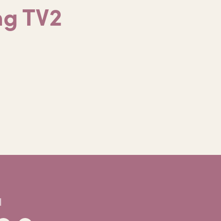
ng TV2
l