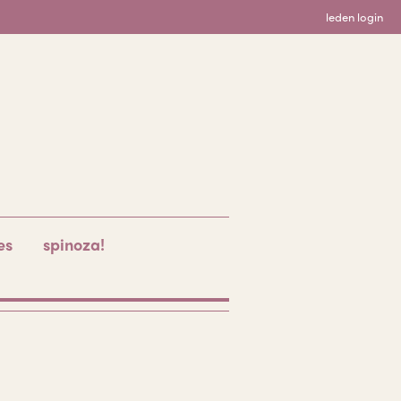
leden login
es
spinoza!