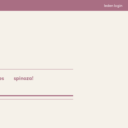
leden login
es
spinoza!