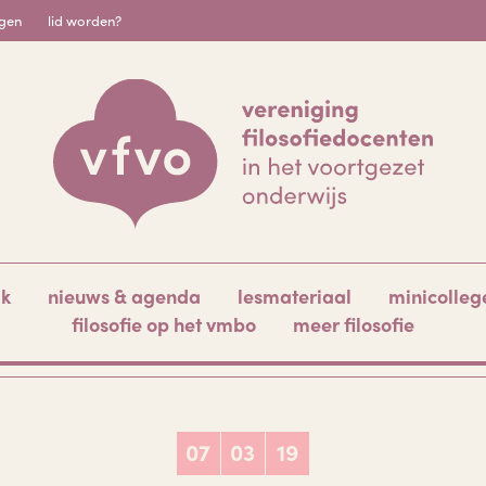
igen
lid worden?
ak
nieuws & agenda
lesmateriaal
minicolleg
filosofie op het vmbo
meer filosofie
07
03
19