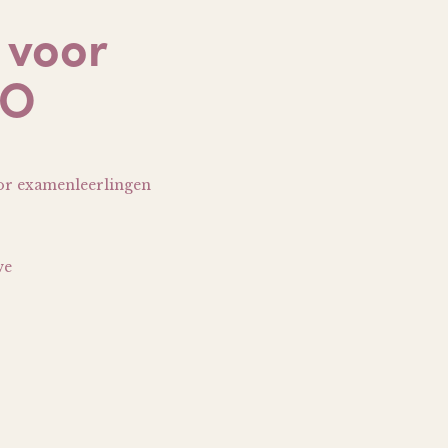
 voor
WO
oor examenleerlingen
we