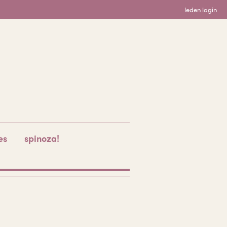
leden login
es
spinoza!