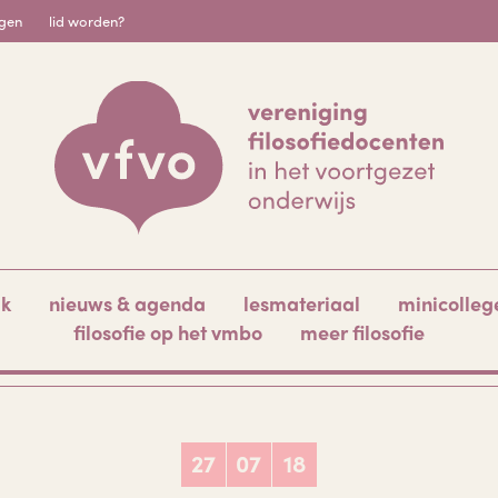
igen
lid worden?
ak
nieuws & agenda
lesmateriaal
minicolleg
filosofie op het vmbo
meer filosofie
27
07
18