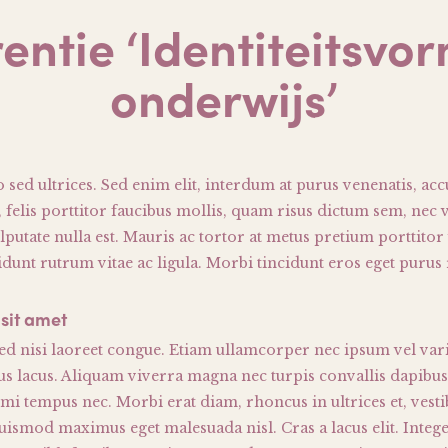
entie ‘Identiteitsvor
onderwijs’
 sed ultrices. Sed enim elit, interdum at purus venenatis, a
felis porttitor faucibus mollis, quam risus dictum sem, nec 
putate nulla est. Mauris ac tortor at metus pretium porttitor 
idunt rutrum vitae ac ligula. Morbi tincidunt eros eget puru
sit amet
sed nisi laoreet congue. Etiam ullamcorper nec ipsum vel var
tus lacus. Aliquam viverra magna nec turpis convallis dapibus
a mi tempus nec. Morbi erat diam, rhoncus in ultrices et, vest
uismod maximus eget malesuada nisl. Cras a lacus elit. Intege