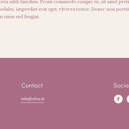
 porta nibh faucibus. Proin commodo congue ex, sit amet pre
 sodales, imperdiet erat eget, viverra tortor. Donec non portti
enim sed feugiat.
Contact
Socia
info@vfvo.nl