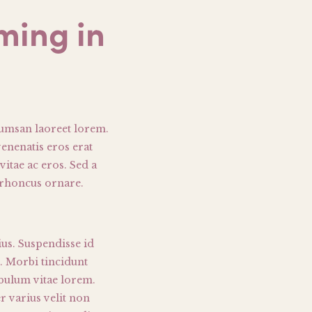
ming in
ccumsan laoreet lorem.
venenatis eros erat
vitae ac eros. Sed a
s rhoncus ornare.
ius. Suspendisse id
. Morbi tincidunt
ibulum vitae lorem.
r varius velit non