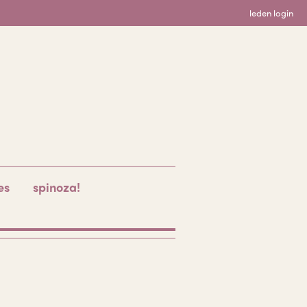
leden login
es
spinoza!