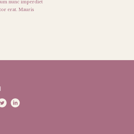
tium nunc imperdiet
tor erat. Mauris
l