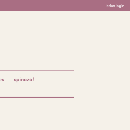
leden login
es
spinoza!