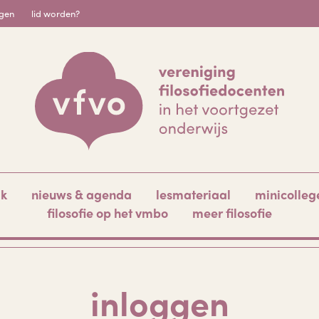
igen
lid worden?
ak
nieuws & agenda
lesmateriaal
minicolleg
filosofie op het vmbo
meer filosofie
inloggen