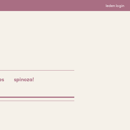
leden login
es
spinoza!