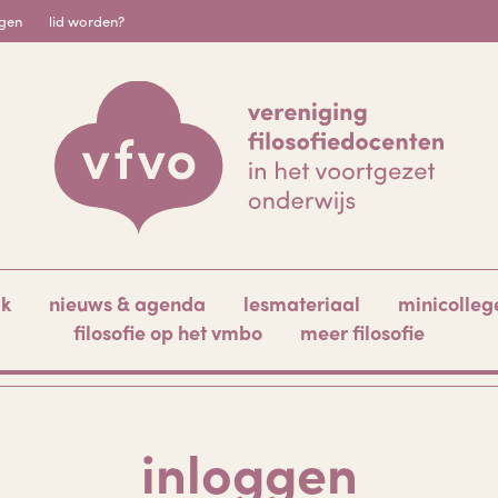
igen
lid worden?
ak
nieuws & agenda
lesmateriaal
minicolleg
filosofie op het vmbo
meer filosofie
inloggen