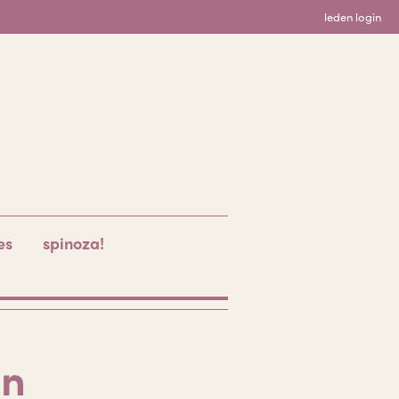
leden login
es
spinoza!
en