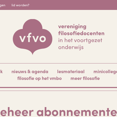
igen
lid worden?
ak
nieuws & agenda
lesmateriaal
minicolleg
filosofie op het vmbo
meer filosofie
eheer abonnement