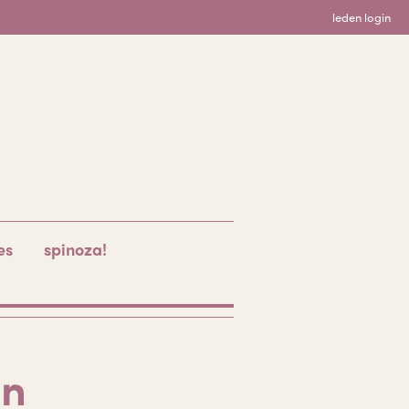
leden login
es
spinoza!
en