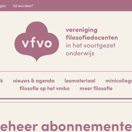
igen
lid worden?
ak
nieuws & agenda
lesmateriaal
minicolleg
filosofie op het vmbo
meer filosofie
eheer abonnement